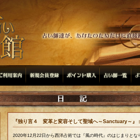
『独り言４ 変革と変容そして聖域へ～Sanctuary～』
2020年12月22日から西洋占術では『風の時代』のはじまりとな