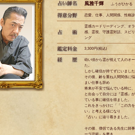
風雅千輝
ふうがひかる
恋愛、仕事、人間関係、性格診
霊感カードリーディング、オラ
感、霊視、守護霊対話、スピリ
ング
3,300円(税込)
幼い頃から霊が視えて人のオー
た。
しかし確信が持てずにいました
その後、齢を重ね人間関係に悩
まい仕事も辞め
将来が不安で悩んでいる時に、
と出会って自分には『霊感』が
ている事に確信を得ました。
これをきっかけに「「この力を
い」と考える様になり
『占い』に辿り着きました。
その後、僧侶である先生に師事
ーラ読術』を磨き