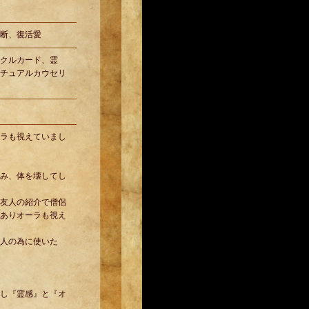
断、復活愛
クルカード、霊
チュアルカウセリ
ラも視えていまし
み、体を壊してし
友人の紹介で僧侶
ありオーラも視え
人の為に使いた
し『霊感』と『オ