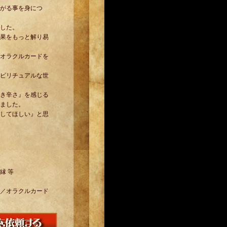
がる事を身につ
した。
果をもっと解り易
オラクルカードを
ピリチュアルな世
き辛さ』を感じる
ました。
してほしい』と思
縁 等
／オラクルカード