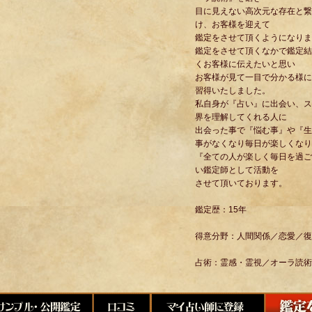
目に見えない高次元な存在と繋
け、お客様を迎えて
鑑定をさせて頂くようになりま
鑑定をさせて頂くなかで鑑定結
くお客様に伝えたいと思い
お客様が見て一目で分かる様に
習得いたしました。
私自身が『占い』に出会い、ス
界を理解してくれる人に
出会った事で『悩む事』や『生
事がなくなり毎日が楽しくなり
『全ての人が楽しく毎日を過ご
い鑑定師として活動を
させて頂いております。
鑑定歴：15年
得意分野：人間関係／恋愛／復
占術：霊感・霊視／オーラ読術