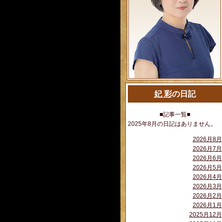
妃 彩
の日記
■記事一覧■
2025年8月の日記はありません。
2026月8月
2026月7月
2026月6月
2026月5月
2026月4月
2026月3月
2026月2月
2026月1月
2025月12月