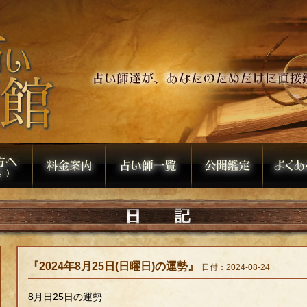
『2024年8月25日(日曜日)の運勢』
日付：2024-08-24
8月日25日の運勢