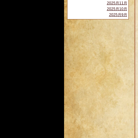
2025月11月
2025月10月
2025月9月