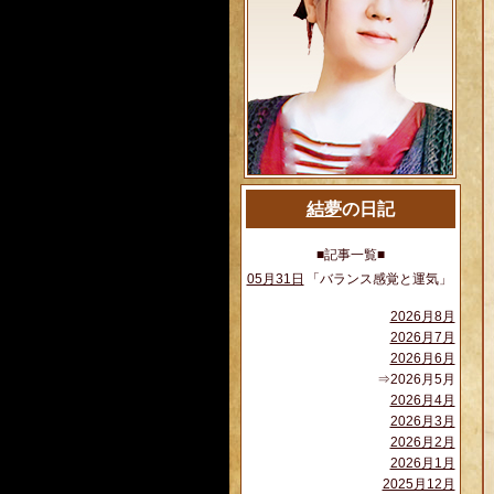
結夢
の日記
■記事一覧■
05月31日
「バランス感覚と運気」
2026月8月
2026月7月
2026月6月
⇒2026月5月
2026月4月
2026月3月
2026月2月
2026月1月
2025月12月