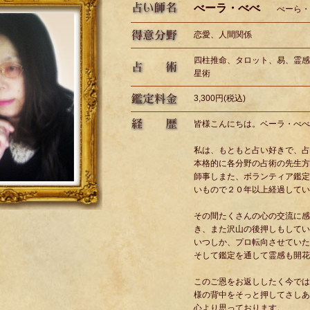
べーラ・べべ
べーら・
恋愛、人間関係
四柱推命、タロット、易、霊感
星術
3,300円(税込)
皆様こんにちは。ベーラ・べべ
私は、もともと占い好きで、占
本格的に各分野の占術の先生方
師事しまた、ボランティア鑑定
いもので２０年以上経過してい
その間たくさんの心の交流に感
き、また沢山の後押しもしてい
いつしか、プロ転向させていた
そして鑑定を通して霊感も開花
このご恩をお返ししたく今では
様の背中をそっと押してさしあ
心より思っております。