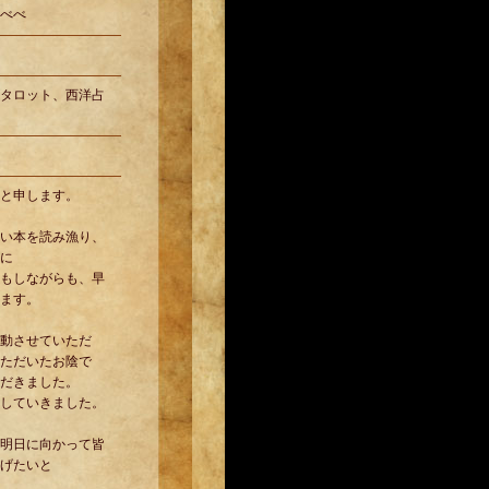
べべ
タロット、西洋占
と申します。
い本を読み漁り、
に
もしながらも、早
ます。
動させていただ
ただいたお陰で
だきました。
していきました。
明日に向かって皆
げたいと