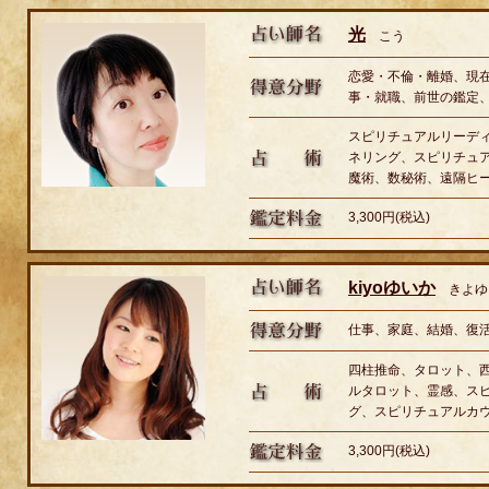
光
こう
恋愛・不倫・離婚、現
事・就職、前世の鑑定
スピリチュアルリーデ
ネリング、スピリチュ
魔術、数秘術、遠隔ヒ
3,300円(税込)
kiyoゆいか
きよゆ
仕事、家庭、結婚、復
四柱推命、タロット、
ルタロット、霊感、ス
グ、スピリチュアルカ
3,300円(税込)