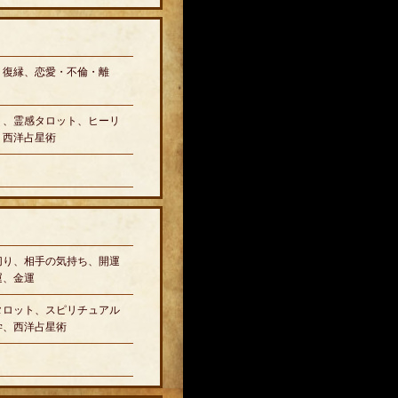
、復縁、恋愛・不倫・離
ト、霊感タロット、ヒーリ
、西洋占星術
切り、相手の気持ち、開運
運、金運
タロット、スピリチュアル
学、西洋占星術