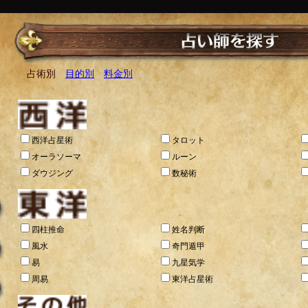
占術別
目的別
料金別
西洋占星術
タロット
オーラソーマ
ルーン
ダウジング
数秘術
四柱推命
姓名判断
風水
奇門遁甲
易
九星気学
周易
東洋占星術