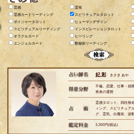
霊感
霊視
霊感カードリーディング
スピリチュアルタロット
ボイジャータロット
ヒューマンデザイン
スピリチュアルリーディング
インスピレーションタロット
オラクルカード
ヒーリング
エンジェルカード
数秘術リーディング
妃 彩
きさき あや
不倫、恋愛、仕事・就
将来の運勢
霊感タロット、四柱推
ィング、スピリチュア
グ、霊気、白魔術、波
3,300円(税込)