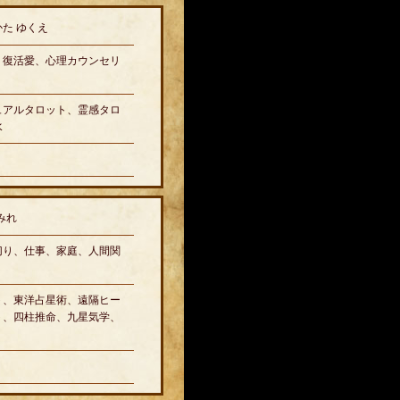
た ゆくえ
、復活愛、心理カウンセリ
ュアルタロット、霊感タロ
水
みれ
切り、仕事、家庭、人間関
ト、東洋占星術、遠隔ヒー
ト、四柱推命、九星気学、