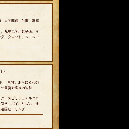
婚、人間関係、仕事、家庭
ト、九星気学、数秘術、マ
ング、タロット、ルノルマ
すと
切り、相性、あらゆる心の
在の運勢や将来の運勢
ング、スピリチュアルタロ
星気学、バイオリズム、波
、遠隔ヒーリング