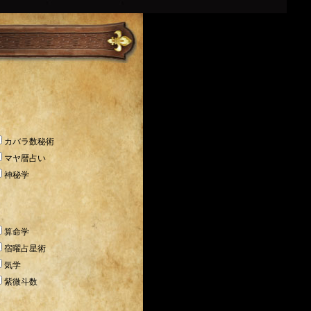
カバラ数秘術
マヤ暦占い
神秘学
算命学
宿曜占星術
気学
紫微斗数