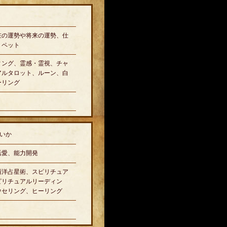
在の運勢や将来の運勢、仕
、ペット
ィング、霊感・霊視、チャ
アルタロット、ルーン、白
ーリング
いか
活愛、能力開発
西洋占星術、スピリチュア
ピリチュアルリーディン
ウセリング、ヒーリング