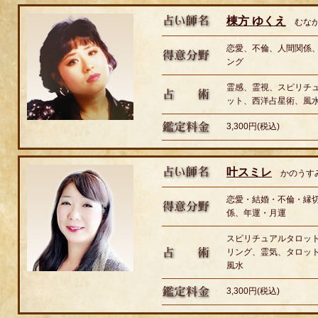
棟方 ゆくえ
むなか
恋愛、不倫、人間関係
ング
霊感、霊視、スピリチ
ット、西洋占星術、風
3,300円(税込)
叶スミレ
かのうす
恋愛・結婚・不倫・縁
係、年運・月運
スピリチュアルタロッ
リング、霊気、タロッ
風水
3,300円(税込)