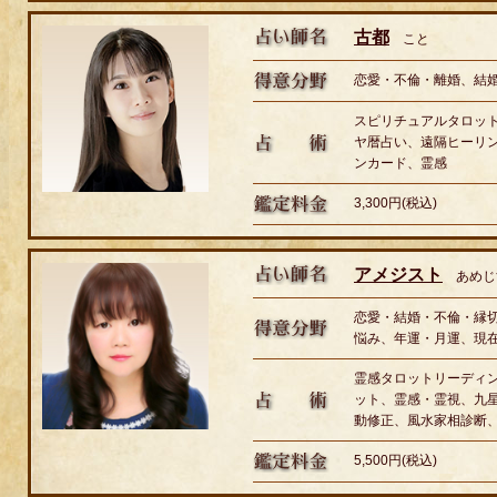
古都
こと
恋愛・不倫・離婚、結
スピリチュアルタロッ
ヤ暦占い、遠隔ヒーリ
ンカード、霊感
3,300円(税込)
アメジスト
あめじ
恋愛・結婚・不倫・縁
悩み、年運・月運、現
霊感タロットリーディ
ット、霊感・霊視、九
動修正、風水家相診断
5,500円(税込)