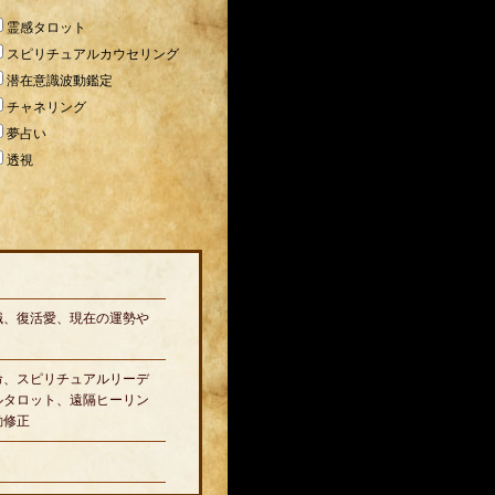
霊感タロット
スピリチュアルカウセリング
潜在意識波動鑑定
チャネリング
夢占い
透視
職、復活愛、現在の運勢や
命、スピリチュアルリーデ
ルタロット、遠隔ヒーリン
動修正