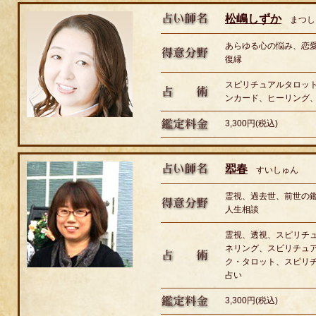
松嶋しずか
まつし
あらゆる心の悩み、恋
復縁
スピリチュアルタロッ
ンカード、ヒーリング
3,300円(税込)
翆春
すいしゅん
霊視、過去世、前世の
人生相談
霊視、透視、スピリチ
ネリング、スピリチュ
ク・タロット、スピリ
占い
3,300円(税込)