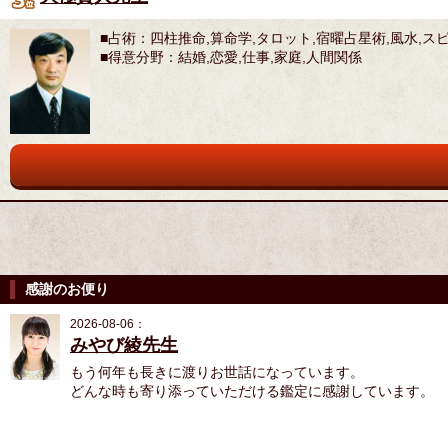
■占術：四柱推命,算命学,タロット,宿曜占星術,風水,
■得意分野：結婚,恋愛,仕事,家庭,人間関係
感謝のお便り
2026-08-06：
みやび綾先生
もう何年も長きに渡りお世話になっています。
どんな時も寄り添っていただける鑑定に感謝しています。