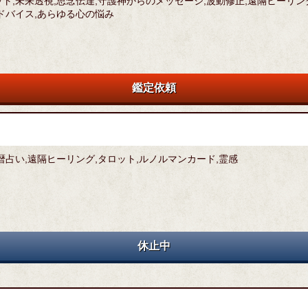
ト,未来透視,思念伝達,守護神からのメッセージ,波動修正,遠隔ヒーリン
ドバイス,あらゆる心の悩み
鑑定依頼
暦占い,遠隔ヒーリング,タロット,ルノルマンカード,霊感
休止中