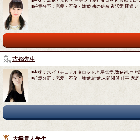
■占術：霊感・霊視,イーチン（易）タロット,霊感タロッ
■得意分野：恋愛・不倫・離婚,魂の使命,復活愛,開運ア
古都先生
■占術：スピリチュアルタロット,九星気学,数秘術,マヤ
■得意分野：恋愛・不倫・離婚,結婚,人間関係,仕事,家庭
大極貴人先生