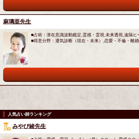
麻璃亜先生
■占術：潜在意識波動鑑定,霊感・霊視,未来透視,遠隔
■得意分野：運気診断（現在・未来）,恋愛・不倫・離婚
人気占い師ランキング
みやび綾先生