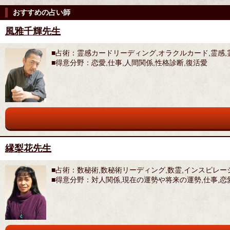
おすすめの占い師
風雅千輝先生
■占術：霊感カードリーディング,オラクルカード,霊感,
■得意分野：恋愛,仕事,人間関係,性格診断,復活愛
縁梨花先生
■占術：数秘術,数秘術リーディング,数霊,インスピレー
■得意分野：対人関係,現在の運勢や将来の運勢,仕事,恋