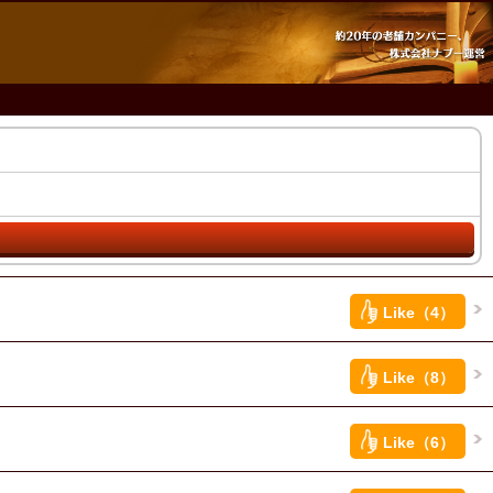
Like（4）
Like（8）
Like（6）