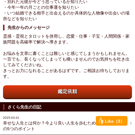
・別れた元彼が今どう思っているか知りたい
・今年一年の月ごとの仕事運を知りたい
・いつ結婚できる相手と出会えるのか具体的な人物像や出会いの場
所などを知りたい
先生からのメッセージ
霊感・霊視とタロットを併用し、恋愛・仕事・子宝・人間関係・家
族問題を高確率で解決へ導きます。
お悩みを文章に書くことは難しいと感じてしまうかもしれません。
一言でも、長くなってしまっても構いませんのでお気持ちを吐き出
してみてくださいね。
きっとお力になれることがあるはずです。ご相談お待ちしておりま
す。
鑑定依頼
さくら先生の日記
2025-03-31
Like（3）
幸せな人生とは何か？今より良い人生を歩むため
の5つのポイント