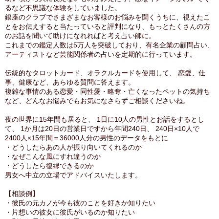
るなど不思議な体験をしていました。
銀座のクラブでさまざまなお客様のお悩みを聞くうちに、視えたこ
とをお伝えすると当たっていると評判になり、もっとたくさんの方
のお話を聞いて助けになれればと考え占い師に。
これまでの鑑定人数は5万人を突破しており、有名企業の顧問占い、
アーティストなど芸能関係者の占いを定期的に行っています。
伝統的なタロットカード、オラクルカードを使用して、 恋愛、仕
事、健康など、あらゆる質問に答えます。
複雑な事情のある恋愛・同性愛・略奪・亡くなったペットの気持ち
など、どんなお悩みでもお気になさらずご相談くださいね。
夜の世界に15年間も居ると、 1日に10人の男性とお話をするとし
て、 1か月は20日の営業日ですから年間240日、 240日×10人で
2400人×15年間＝36000人分の男性のデータをもとに
・どうしたらあの人が振り向いてくれるのか
・なぜこんな風にすれ違うのか
・どうしたら復縁できるのか
男女へ中立の立場でアドバイスいたします。
【相談例】
・彼氏の元カノが今も彼のことを好きか知りたい
・片想いの彼女に彼氏がいるのか知りたい