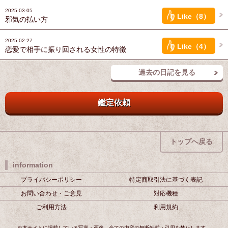
2025-03-05
Like（8）
邪気の払い方
2025-02-27
Like（4）
恋愛で相手に振り回される女性の特徴
過去の日記を見る
鑑定依頼
トップへ戻る
information
プライバシーポリシー
特定商取引法に基づく表記
お問い合わせ・ご意見
対応機種
ご利用方法
利用規約
※本サイトに掲載している写真・画像、全ての内容の無断転載・引用を禁止します。