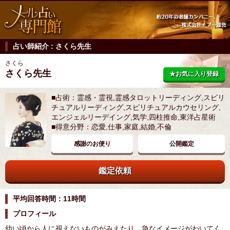
占い師紹介 : さくら先生
さくら
さくら先生
★お気に入り登録
■占術：霊感・霊視,霊感タロットリーディング,スピリ
チュアルリーディング,スピリチュアルカウセリング,
エンジェルリーデイング,気学,四柱推命,東洋占星術
■得意分野：恋愛,仕事,家庭,結婚,不倫
感謝のお便り
公開鑑定
鑑定依頼
平均回答時間：11時間
プロフィール
幼い頃から人に視えないものがみえたり、急なイメージがわいてく