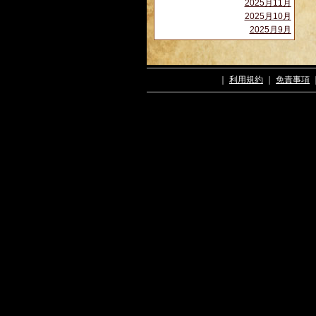
2025月11月
2025月10月
2025月9月
｜
利用規約
｜
免責事項