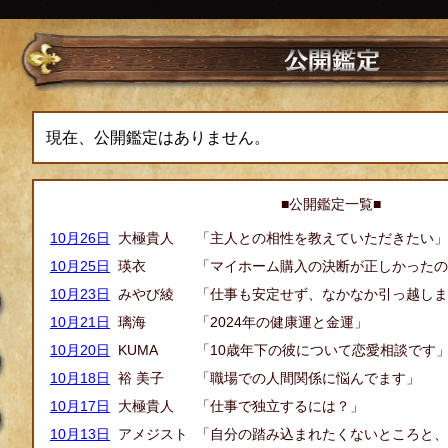
現在、公開鑑定はありません。
■公開鑑定一覧■
10月26日
大極貴人
「主人との相性を教えていただきたい」
10月25日
瑛衣
「マイホーム購入の決断が正しかったの
10月23日
みやび綾
「仕事も安定せず、なかなか引っ越しま
10月21日
璃海
「2024年の健康運と金運」
10月20日
KUMA
「10歳年下の彼について恋愛相談です
10月18日
裕 美子
「職場での人間関係に悩んでます」
10月17日
大極貴人
「仕事で独立するには？」
10月13日
アメジスト
「自分の踏み込まれたくないところと、