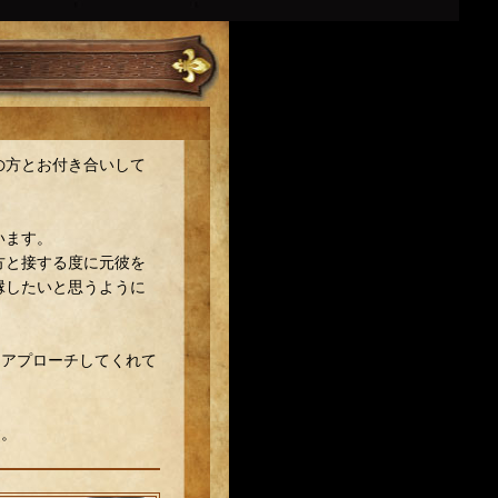
の方とお付き合いして
います。
方と接する度に元彼を
縁したいと思うように
もアプローチしてくれて
す。