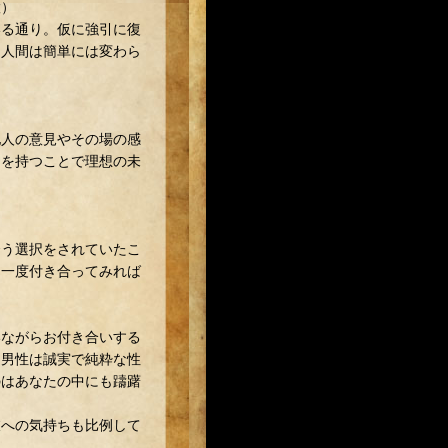
置）
いる通り。仮に強引に復
。人間は簡単には変わら
他人の意見やその場の感
ちを持つことで理想の未
合う選択をされていたこ
「一度付き合ってみれば
いながらお付き合いする
る男性は誠実で純粋な性
のはあなたの中にも躊躇
彼への気持ちも比例して