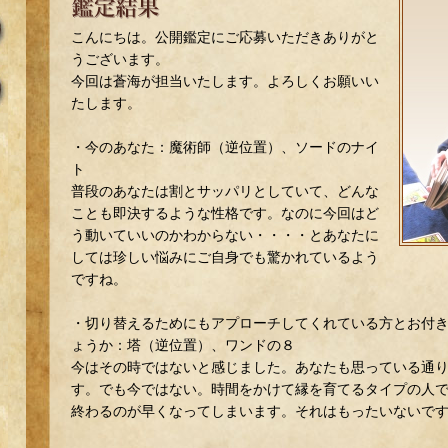
こんにちは。公開鑑定にご応募いただきありがと
うございます。
今回は蒼海が担当いたします。よろしくお願いい
たします。
・今のあなた：魔術師（逆位置）、ソードのナイ
ト
普段のあなたは割とサッパリとしていて、どんな
ことも即決するような性格です。なのに今回はど
う動いていいのかわからない・・・・とあなたに
しては珍しい悩みにご自身でも驚かれているよう
ですね。
・切り替えるためにもアプローチしてくれている方とお付
ょうか：塔（逆位置）、ワンドの８
今はその時ではないと感じました。あなたも思っている通
す。でも今ではない。時間をかけて縁を育てるタイプの人
終わるのが早くなってしまいます。それはもったいないで