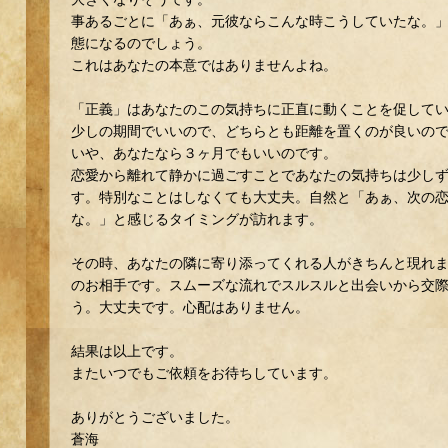
事あるごとに「あぁ、元彼ならこんな時こうしていたな。
態になるのでしょう。
これはあなたの本意ではありませんよね。
「正義」はあなたのこの気持ちに正直に動くことを促して
少しの期間でいいので、どちらとも距離を置くのが良いの
いや、あなたなら３ヶ月でもいいのです。
恋愛から離れて静かに過ごすことであなたの気持ちは少し
す。特別なことはしなくても大丈夫。自然と「あぁ、次の
な。」と感じるタイミングが訪れます。
その時、あなたの隣に寄り添ってくれる人がきちんと現れ
のお相手です。スムーズな流れでスルスルと出会いから交
う。大丈夫です。心配はありません。
結果は以上です。
またいつでもご依頼をお待ちしています。
ありがとうございました。
蒼海