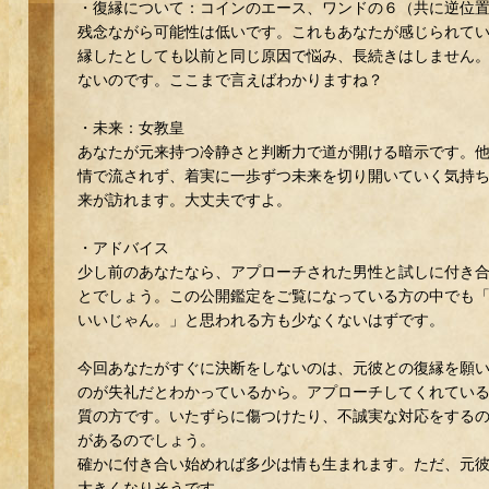
・復縁について：コインのエース、ワンドの６（共に逆位
残念ながら可能性は低いです。これもあなたが感じられて
縁したとしても以前と同じ原因で悩み、長続きはしません
ないのです。ここまで言えばわかりますね？
・未来：女教皇
あなたが元来持つ冷静さと判断力で道が開ける暗示です。
情で流されず、着実に一歩ずつ未来を切り開いていく気持
来が訪れます。大丈夫ですよ。
・アドバイス
少し前のあなたなら、アプローチされた男性と試しに付き
とでしょう。この公開鑑定をご覧になっている方の中でも
いいじゃん。」と思われる方も少なくないはずです。
今回あなたがすぐに決断をしないのは、元彼との復縁を願
のが失礼だとわかっているから。アプローチしてくれてい
質の方です。いたずらに傷つけたり、不誠実な対応をする
があるのでしょう。
確かに付き合い始めれば多少は情も生まれます。ただ、元
大きくなりそうです。