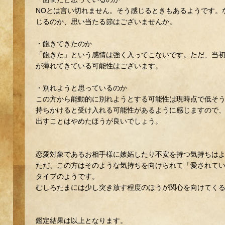
NOとは言い切れません。そう感じるときもあるようです。
じるのか、思い当たる節はございませんか。
・飽きてきたのか
「飽きた」という感情は強く入ってこないです。ただ、当
が薄れてきている可能性はございます。
・別れようと思っているのか
この方から能動的に別れようとする可能性は現時点で低そ
持ちかけると受け入れる可能性があるように感じますので
出すことはやめたほうが良いでしょう。
恋愛対象であるお相手様に嫉妬したり不安を持つ気持ちは
ただ、この方はそのような気持ちを向けられて「愛されて
タイプのようです。
むしろたまには少し突き放す程度のほうが関心を向けてく
鑑定結果は以上となります。