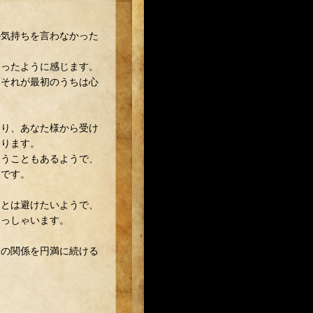
の気持ちを言わなかった
。
あったように感じます。
。それが最初のうちは心
おり、あなた様から受け
あります。
まうこともあるようで、
うです。
ことは避けたいようで、
らっしゃいます。
この関係を円満に続ける