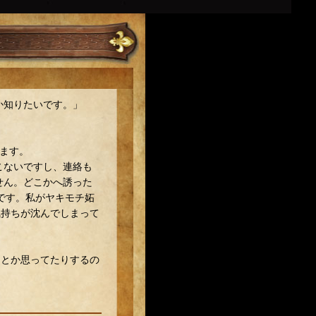
か知りたいです。」
ます。
こないですし、連絡も
せん。どこかへ誘った
いです。私がヤキモチ妬
気持ちが沈んでしまって
うとか思ってたりするの