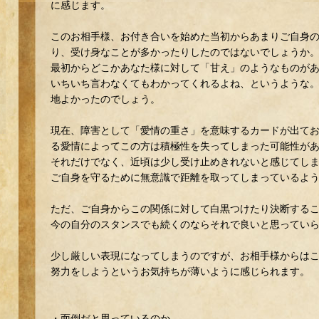
に感じます。
このお相手様、お付き合いを始めた当初からあまりご自身
り、受け身なことが多かったりしたのではないでしょうか
最初からどこかあなた様に対して「甘え」のようなものが
いちいち言わなくてもわかってくれるよね、というような
地よかったのでしょう。
現在、障害として「愛情の重さ」を意味するカードが出て
る愛情によってこの方は積極性を失ってしまった可能性が
それだけでなく、近頃は少し受け止めきれないと感じてし
ご自身を守るために無意識で距離を取ってしまっているよ
ただ、ご自身からこの関係に対して白黒つけたり決断する
今の自分のスタンスでも続くのならそれで良いと思ってい
少し厳しい表現になってしまうのですが、お相手様からは
努力をしようというお気持ちが薄いように感じられます。
・面倒だと思っているのか