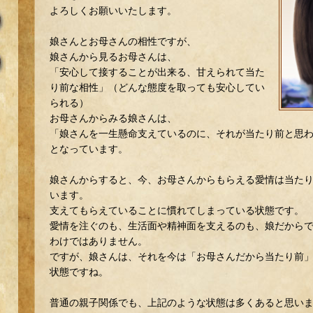
よろしくお願いいたします。
娘さんとお母さんの相性ですが、
娘さんから見るお母さんは、
「安心して接することが出来る、甘えられて当た
り前な相性」（どんな態度を取っても安心してい
られる）
お母さんからみる娘さんは、
「娘さんを一生懸命支えているのに、それが当たり前と思
となっています。
娘さんからすると、今、お母さんからもらえる愛情は当た
います。
支えてもらえていることに慣れてしまっている状態です。
愛情を注ぐのも、生活面や精神面を支えるのも、娘だから
わけではありません。
ですが、娘さんは、それを今は「お母さんだから当たり前
状態ですね。
普通の親子関係でも、上記のような状態は多くあると思い