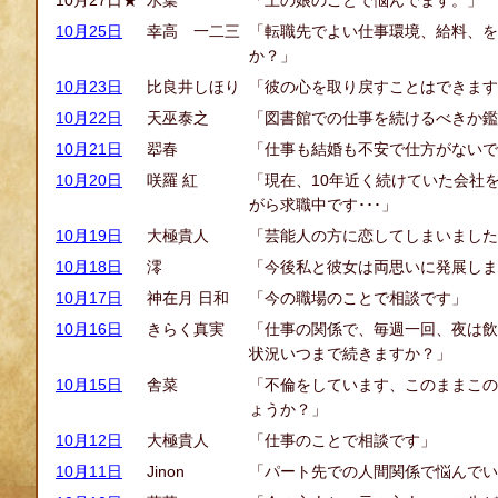
10月27日★
水葉
「上の娘のことで悩んでます。」
10月25日
幸高 一二三
「転職先でよい仕事環境、給料、を
か？」
10月23日
比良井しほり
「彼の心を取り戻すことはできます
10月22日
天巫泰之
「図書館での仕事を続けるべきか鑑
10月21日
翆春
「仕事も結婚も不安で仕方がないで
10月20日
咲羅 紅
「現在、10年近く続けていた会社
がら求職中です･･･」
10月19日
大極貴人
「芸能人の方に恋してしまいました
10月18日
澪
「今後私と彼女は両思いに発展しま
10月17日
神在月 日和
「今の職場のことで相談です」
10月16日
きらく真実
「仕事の関係で、毎週一回、夜は飲
状況いつまで続きますか？」
10月15日
舎菜
「不倫をしています、このままこの
ょうか？」
10月12日
大極貴人
「仕事のことで相談です」
10月11日
Jinon
「パート先での人間関係で悩んでい