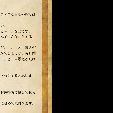
ガティブな言葉や態度は
さい。
かる～！」などです。
なんでこんなことする
けど。。。」と、貴方が
かがでしょうか。もし聞
ね。」と一言添えるだけ
いらっしゃると思いま
のお気持ちで接して見ら
さに改めて気付きます。