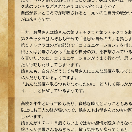
ク式のランチなどされてみてはいかがでしょうか？
自然が多いところで深呼吸されると、元々のご自身の暖か
が出来そうです。
一方、お母さんは娘さんの第３チャクラと第５チャクラを
第３チャクラはみぞおち部分で「意思や自分の力」を指し
第５チャクラはのどの部分で「コミュニケーション」を指
娘さんはお母さんから「意思や自分の力」を攻撃されてい
を言いたいのに、コミュニケーションがうまく行かず、思
たり行動したりしてしまいます。
娘さんも、自分がどうしてお母さんにこんな態度を取って
込んだりしているようですよ。
「あんな態度を取るつもりなかったのに、どうして突っか
う。。」と反省しているようです。
高校２年生という年齢もあり、多感な時期ということもあ
以上にお二人の縁が強いので、娘さんもお母さんとの今の
しゃいます。
娘さんが１７～１８歳くらいまでは今の感情が続きそうな
娘さんがお母さんをねぎらい、敬う気持ちが戻ってくると