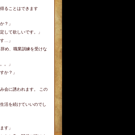
得ることはできます
か？」
定して欲しいです。」
す…」
を辞め、職業訓練を受けな
。。」
すか？」
み会に誘われます。 この
生活を続けていいのでし
ます」