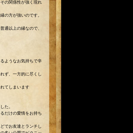
にその関係性が強く現れ
」縁の方が強いのです。
は普通以上の縁なので、
れるようなお気持ちで辛
われず、一方的に尽くし
疲れてしまいます
ました。
来るだけの愛情をお持ち
などでお友達とランチし
緑の多い公園でピクニッ