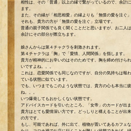
相性は、その「普通」以上の縁で繋がっているので、余計
ます。
また、その縁が「相思相愛」の縁よりも「無償の愛を注ぐ
それも、貴方の方が「無償の愛を注ぐ」立場です。
普通の親子関係でも良く聞くことだと思いますが、お二人
余計にその部分が際立ちます。
娘さんからは第４チャクラを刺激されます。
第４チャクラは「胸」で「愛情、人間関係」を指します。
貴方が精神的にお辛いのはそのためです。胸を締め付けら
いですよね。。。
これは、恋愛関係でも同じなのですが、自分の気持ちは報
ている状態に似ています。
でも、いつまでもこのような状態では、貴方の心も本当に
ね。。。
いつ爆発してもおかしくない状態です。
アドバイスカードを引いたところ、「女帝」のカードが出
貴方はとても愛情深い方です。どっしりと構えることが出
の方です。
もし、可能であれば、外に出て、植物が置いてあるカフェ
たり、コロナ禍でお店に行くことが難しい状態であれば、