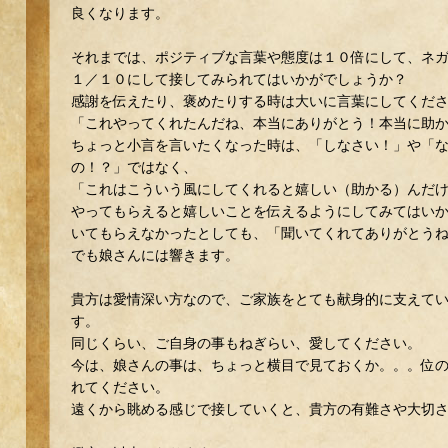
良くなります。
それまでは、ポジティブな言葉や態度は１０倍にして、ネ
１／１０にして接してみられてはいかがでしょうか？
感謝を伝えたり、褒めたりする時は大いに言葉にしてくだ
「これやってくれたんだね、本当にありがとう！本当に助
ちょっと小言を言いたくなった時は、「しなさい！」や「
の！？」ではなく、
「これはこういう風にしてくれると嬉しい（助かる）んだ
やってもらえると嬉しいことを伝えるようにしてみてはい
いてもらえなかったとしても、「聞いてくれてありがとう
でも娘さんには響きます。
貴方は愛情深い方なので、ご家族をとても献身的に支えて
す。
同じくらい、ご自身の事もねぎらい、愛してください。
今は、娘さんの事は、ちょっと横目で見ておくか。。。位
れてください。
遠くから眺める感じで接していくと、貴方の有難さや大切