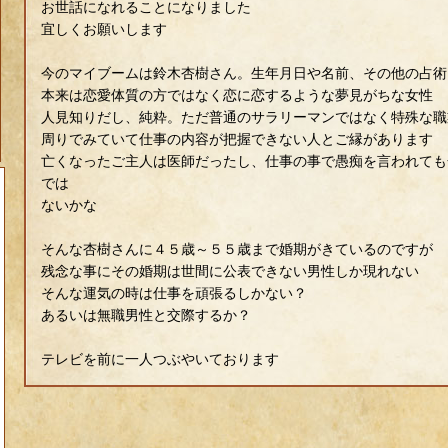
お世話になれることになりました
宜しくお願いします
今のマイブームは鈴木杏樹さん。生年月日や名前、その他の占術
本来は恋愛体質の方ではなく恋に恋するような夢見がちな女性
人見知りだし、純粋。ただ普通のサラリーマンではなく特殊な職
周りでみていて仕事の内容が把握できない人とご縁があります
亡くなったご主人は医師だったし、仕事の事で愚痴を言われても
では
ないかな
そんな杏樹さんに４５歳～５５歳まで婚期がきているのですが
残念な事にその婚期は世間に公表できない男性しか現れない
そんな運気の時は仕事を頑張るしかない？
あるいは無職男性と交際するか？
テレビを前に一人つぶやいております